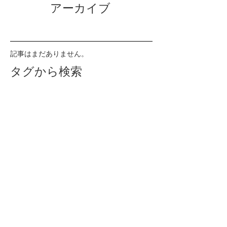
アーカイブ
記事はまだありません。
タグから検索
まだタグはありません。
ソーシャルメディア
◎ホーム
・
訪問はりきゅうとは
・利用者の声
・ご利用の流れ
・よくある質問
・料金
・当院について